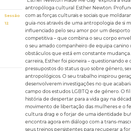
“Esther Newton Made Me Gay” explora a vida
antropóloga cultural Esther Newton. Profu
com as forças culturais e sociais que moldara
Sessão
guia-nos através de uma antropologia de si
12
influenciado pelo seu amor por um desporto 
competitiva – que combina o seu corpo env
o seu amado companheiro de equipa canino
obstáculos que está em constante mudança.
carreira, Esther foi pioneira – questionando e
pressupostos do status quo sobre género, s
antropológicos. O seu trabalho inspirou gera
desenvolverem investigações no que acabaria
campo dos estudos LGBTQ e de género. O fil
história de despertar para a vida gay na décad
movimento de libertação das mulheres e o fe
cultura drag e o forjar de uma identidade bu
encontra agora em diálogo com a trans-mascu
seus treinos persistentes para recuperar a f