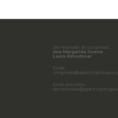
Secretariado do congresso:
Ana Margarida Guerra
Laura Almodovar
Email:
congresso@apantropologia.or
Email alternativo:
secretariado@apantropologia.