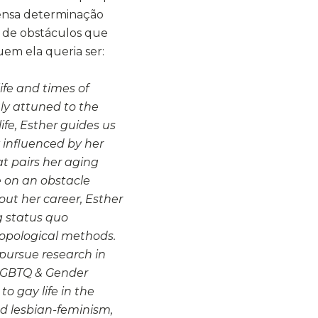
tensa determinação
a de obstáculos que
em ela queria ser:
fe and times of
ly attuned to the
ife, Esther guides us
 influenced by her
hat pairs her aging
 on an obstacle
out her career, Esther
g status quo
opological methods.
 pursue research in
 LGBTQ & Gender
to gay life in the
d lesbian-feminism,