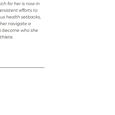
ch for her is now in
rsistent efforts to
us health setbacks,
ther navigate a
 to become who she
thlete.