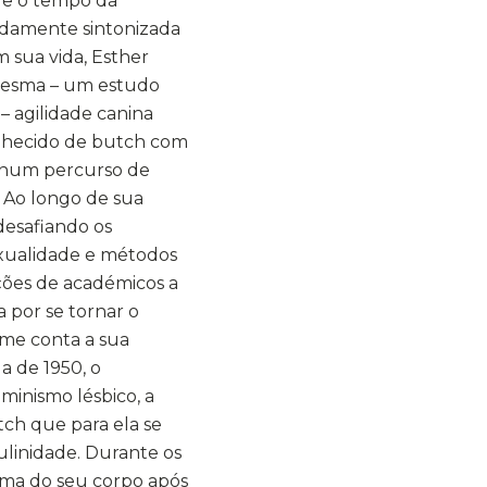
 e o tempo da
ndamente sintonizada
m sua vida, Esther
 mesma – um estudo
– agilidade canina
elhecido de butch com
 num percurso de
 Ao longo de sua
 desafiando os
exualidade e métodos
ções de académicos a
 por se tornar o
me conta a sua
a de 1950, o
minismo lésbico, a
tch que para ela se
linidade. Durante os
orma do seu corpo após