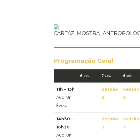
Programação Geral
6 set.
7 set.
8 set.
11h - 13h
Sessão
Sessão
Aud. Uni.
2
6
Évora
14h30 -
Sessão
Sessão
16h30
3
7
Aud. Uni.