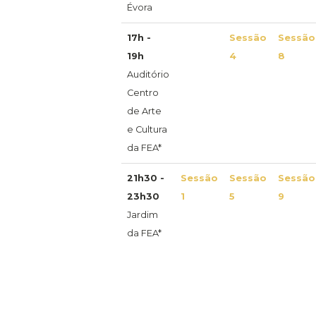
Évora
17h -
Sessão
Sessão
19h
4
8
Auditório
Centro
de Arte
e Cultura
da FEA*
21h30 -
Sessão
Sessão
Sessão
23h30
1
5
9
Jardim
da FEA*