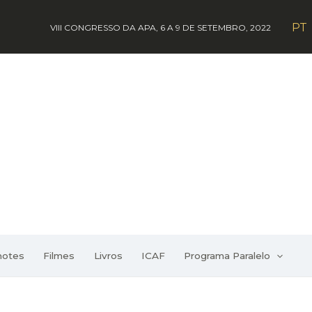
PT
VIII CONGRESSO DA APA, 6 A 9 DE SETEMBRO, 2022
notes
Filmes
Livros
ICAF
Programa Paralelo