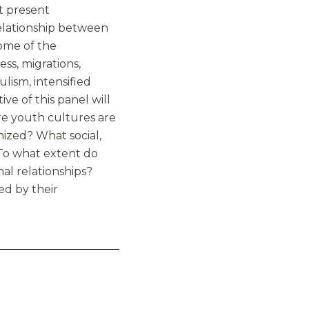
at present
elationship between
some of the
ss, migrations,
lism, intensified
ive of this panel will
re youth cultures are
nized? What social,
 To what extent do
nal relationships?
ed by their