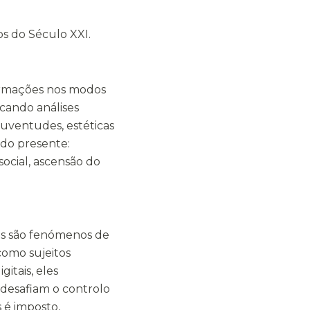
os do Século XXI.
ormações nos modos
scando análises
uventudes, estéticas
 do presente:
social, ascensão do
cas são fenómenos de
como sujeitos
gitais, eles
desafiam o controlo
 é imposto,