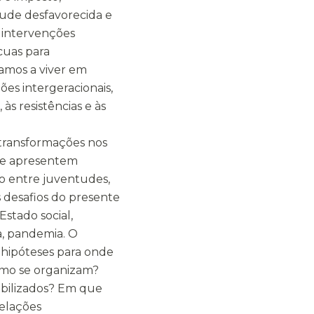
ude desfavorecida e
s intervenções
ícuas para
amos a viver em
ções intergeracionais,
às resistências e às
 transformações nos
ue apresentem
o entre juventudes,
s desafios do presente
Estado social,
ca, pandemia. O
e hipóteses para onde
omo se organizam?
mobilizados? Em que
relações