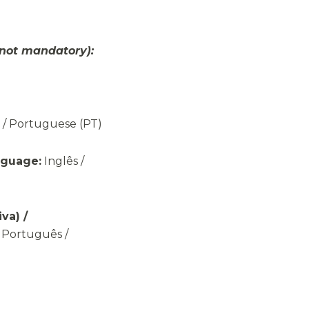
, not mandatory):
/ Portuguese (PT)
nguage:
Inglês /
va) /
:
Português /