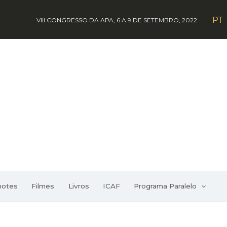
PT
VIII CONGRESSO DA APA, 6 A 9 DE SETEMBRO, 2022
notes
Filmes
Livros
ICAF
Programa Paralelo