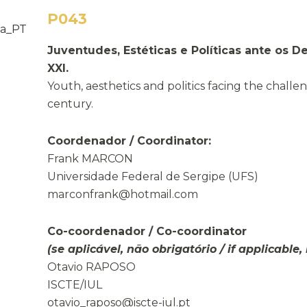
P043
Juventudes, Estéticas e Políticas ante os D
XXI.
Youth, aesthetics and politics facing the challen
century.
Coordenador / Coordinator:
Frank MARCON
Universidade Federal de Sergipe (UFS)
marconfrank@hotmail.com
Co-coordenador / Co-coordinator
(se aplicável, não obrigatório / if applicable
Otavio RAPOSO
ISCTE/IUL
otavio_raposo@iscte-iul.pt