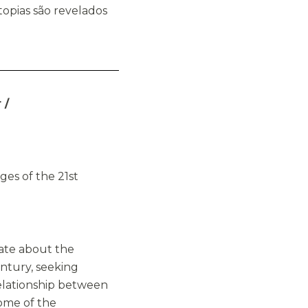
topias são revelados
 /
ges of the 21st
bate about the
entury, seeking
elationship between
some of the