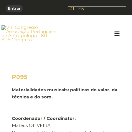
Skip
PT
EN
Entrar
to
content
Main
Men
P095
Materialidades musicais: políticas do valor, da
técnica e do som.
Coordenador / Coordinator:
Mateus OLIVEIRA