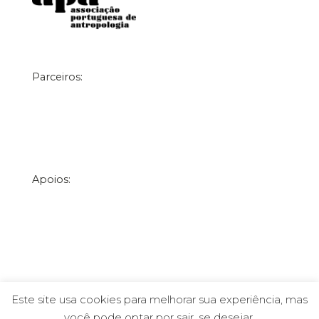
Parceiros:
Apoios:
Este site usa cookies para melhorar sua experiência, mas
você pode optar por sair, se desejar.
Associação Portuguesa de Antropologia © 2026 |
Webdesign por Francisco Espada &
Officina Noctua