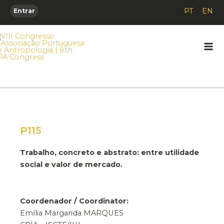
Skip
PT
EN
Entrar
to
content
Mai
Me
P115
Trabalho, concreto e abstrato: entre utilidade
social e valor de mercado.
Coordenador / Coordinator:
Emília Margarida MARQUES