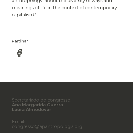
anthropology, about the diversity of ways and
meanings of life in the context of contemporary
capitalism?
Partilhar
Secretariado do congresso:
Ana Margarida Guerra
Laura Almodovar
Email:
congresso@apantropologia.org