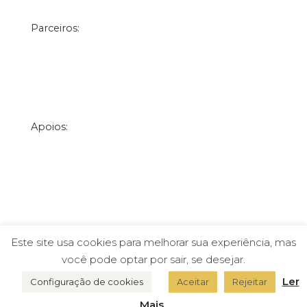
Parceiros:
Apoios:
Este site usa cookies para melhorar sua experiência, mas
você pode optar por sair, se desejar.
Associação Portuguesa de Antropologia © 2026 |
Webdesign por Francisco Espada &
Officina Noctua
Imagem do congresso por Francisco Blanco e Isabel Ortigão Ramos
|
Plataforma de gestão por
Ler
Configuração de cookies
Aceitar
Rejeitar
eventQualia
Mais