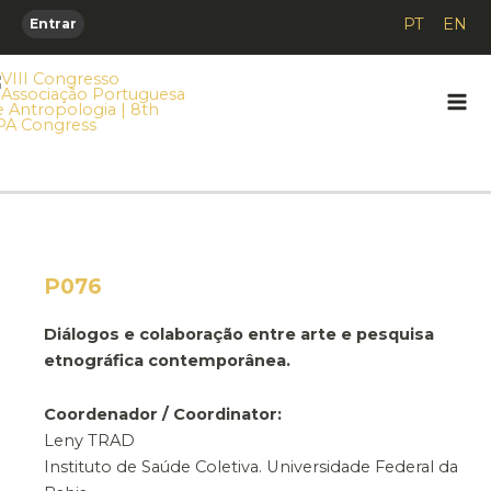
Skip
PT
EN
Entrar
to
content
Mai
Me
P076
Diálogos e colaboração entre arte e pesquisa
etnográfica contemporânea.
Coordenador / Coordinator:
Leny TRAD
Instituto de Saúde Coletiva. Universidade Federal da