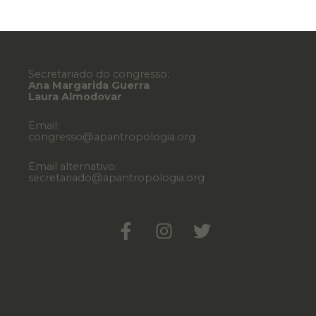
Secretariado do congresso:
Ana Margarida Guerra
Laura Almodovar
Email:
congresso@apantropologia.org
Email alternativo:
secretariado@apantropologia.org