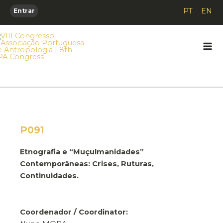
Skip
PT
EN
Entrar
to
content
Mai
Me
P091
Etnografia e “Muçulmanidades”
Contemporâneas: Crises, Ruturas,
Continuidades.
Coordenador / Coordinator: