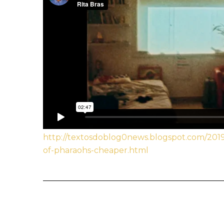
http://textosdoblog0news.blogspot.com/2019
of-pharaohs-cheaper.html