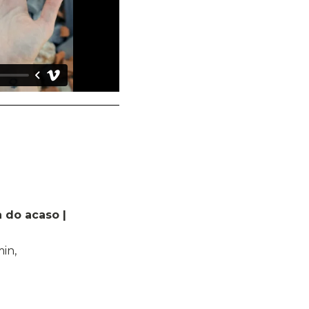
 do acaso |
min,