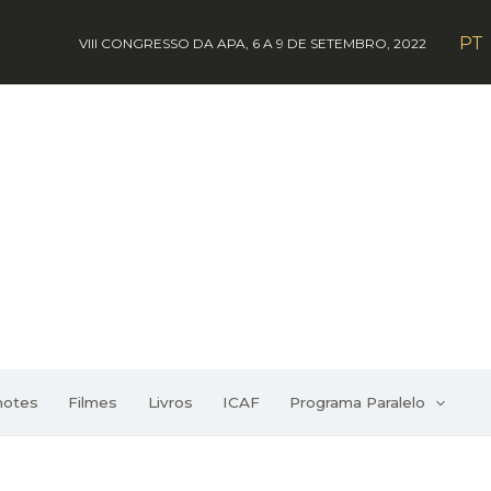
PT
VIII CONGRESSO DA APA, 6 A 9 DE SETEMBRO, 2022
notes
Filmes
Livros
ICAF
Programa Paralelo