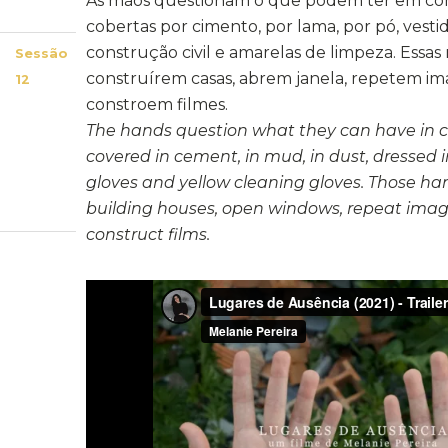
As mãos questionam o que podem ter em c
cobertas por cimento, por lama, por pó, vesti
construção civil e amarelas de limpeza. Essas
Sessão
construírem casas, abrem janela, repetem ima
12
constroem filmes.
The hands question what they can have in
covered in cement, in mud, in dust, dressed 
gloves and yellow cleaning gloves. Those ha
building houses, open windows, repeat image
construct films.