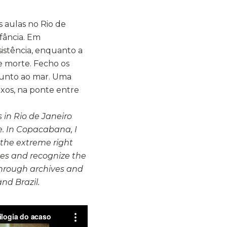
 aulas no Rio de
nfância. Em
istência, enquanto a
de morte. Fecho os
junto ao mar. Uma
exos, na ponte entre
 in Rio de Janeiro
. In Copacabana, I
 the extreme right
eyes and recognize the
 through archives and
nd Brazil.