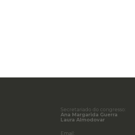
Secretariado do congresso:
Ana Margarida Guerra
Laura Almodovar
Email: