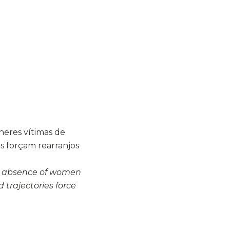
heres vítimas de
as forçam rearranjos
e absence of women
 trajectories force