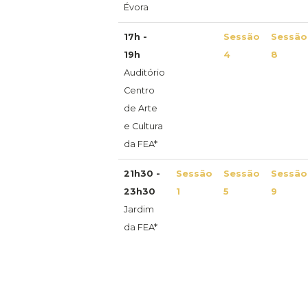
Évora
17h -
Sessão
Sessão
19h
4
8
Auditório
Centro
de Arte
e Cultura
da FEA*
21h30 -
Sessão
Sessão
Sessão
23h30
1
5
9
Jardim
da FEA*