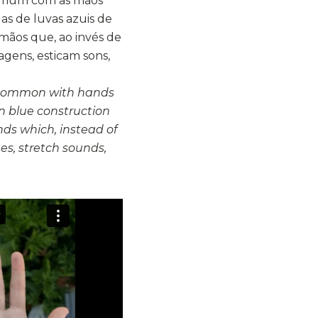
omum com as mãos
das de luvas azuis de
 mãos que, ao invés de
gens, esticam sons,
 common with hands
in blue construction
nds which, instead of
s, stretch sounds,