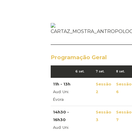
Programação Geral
6 set.
7 set.
8 set.
11h - 13h
Sessão
Sessão
Aud. Uni.
2
6
Évora
14h30 -
Sessão
Sessão
16h30
3
7
Aud. Uni.